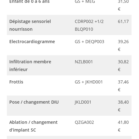
Enfant de 0 à 6 ans
GS + MEG
31,50
€
Dépistage sensoriel
CDRP002 +1/2
61,17
nourrisson
BLQP010
Electrocardiogramme
GS + DEQP003
39,26
€
Infiltration membre
NZLB001
30,82
inférieur
€
Frottis
GS + JKHD001
37,46
€
Pose / changement DIU
JKLD001
38,40
€
Ablation / changement
QZGA002
41,80
d’implant SC
€