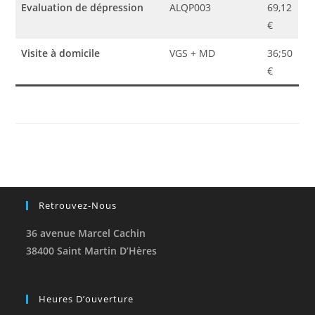
Evaluation de dépression
ALQP003
69,12
€
Visite à domicile
VGS + MD
36;50
€
Retrouvez-Nous
36 avenue Marcel Cachin
38400 Saint Martin D’Hères
Heures D’ouverture